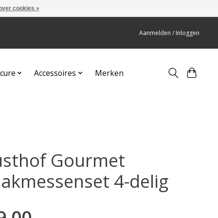
over cookies »
Aanmelden / Inloggen
cure
Accessoires
Merken
sthof Gourmet
eakmessenset 4-delig
9,00