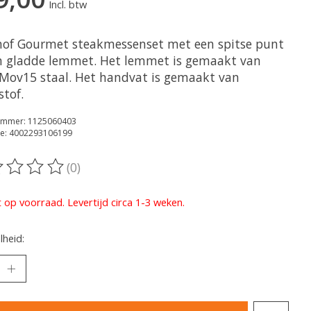
Incl. btw
of Gourmet steakmessenset met een spitse punt
n gladde lemmet. Het lemmet is gemaakt van
Mov15 staal. Het handvat is gemaakt van
stof.
nummer: 1125060403
e: 4002293106199
(0)
oordeling van dit product is
0
van de 5
t op voorraad. Levertijd circa 1-3 weken.
heid: