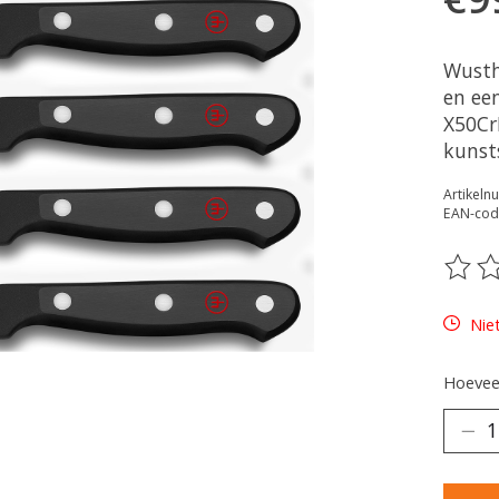
Wusth
en ee
X50Cr
kunst
Artikel
EAN-cod
De be
Nie
Hoeveel