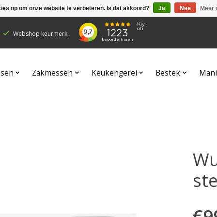
kies op om onze website te verbeteren. Is dat akkoord?
Ja
Nee
Meer 
Webshop keurmerk
sen
Zakmessen
Keukengerei
Bestek
Mani
Wu
st
€9