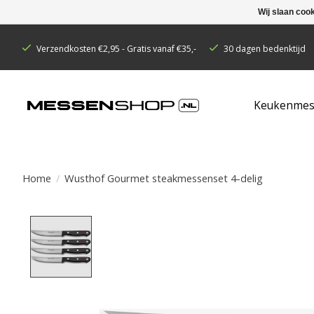
Wij slaan coo
Verzendkosten €2,95 - Gratis vanaf €35,-
30 dagen bedenktijd
Keukenmes
Home
/
Wusthof Gourmet steakmessenset 4-delig
Product image slideshow Items