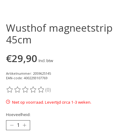
Wusthof magneetstrip
45cm
€29,90
Incl. btw
Artikelnummer: 2059625145
EAN-code: 4002293107769
(0)
De beoordeling van dit product is
0
van de 5
Niet op voorraad. Levertijd circa 1-3 weken.
Hoeveelheid: