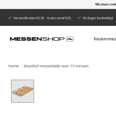
Wij slaan coo
Verzendkosten €2,95 - Gratis vanaf €35,-
30 dagen bedenktijd
Keukenmes
Home
/
Wusthof messenlade voor 15 messen
Product image slideshow Items