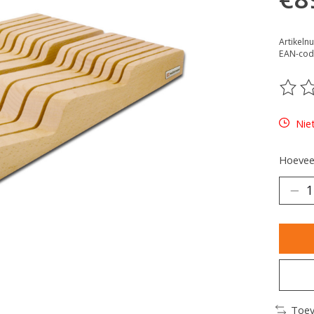
Artikel
EAN-cod
De be
Nie
Hoeveel
Toev