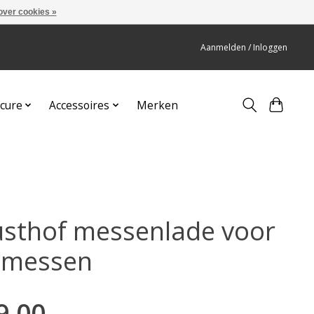
over cookies »
Aanmelden / Inloggen
cure
Accessoires
Merken
sthof messenlade voor
 messen
9,00