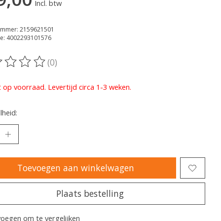
Incl. btw
nummer: 2159621501
e: 4002293101576
(0)
oordeling van dit product is
0
van de 5
t op voorraad. Levertijd circa 1-3 weken.
heid:
Toevoegen aan winkelwagen
Plaats bestelling
oegen om te vergelijken