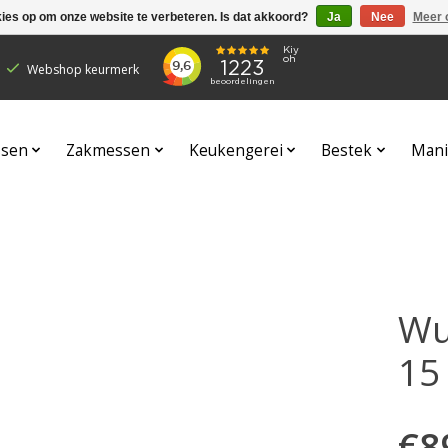
kies op om onze website te verbeteren. Is dat akkoord?
Ja
Nee
Meer 
Webshop keurmerk
sen
Zakmessen
Keukengerei
Bestek
Mani
Wu
15
€8