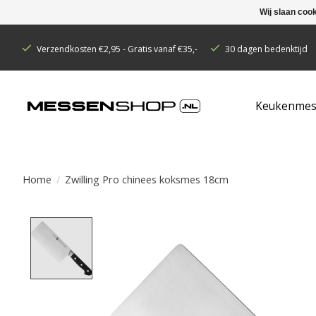
Wij slaan coo
Verzendkosten €2,95 - Gratis vanaf €35,-
30 dagen bedenktijd
Keukenmes
Home
/
Zwilling Pro chinees koksmes 18cm
Product image slideshow Items