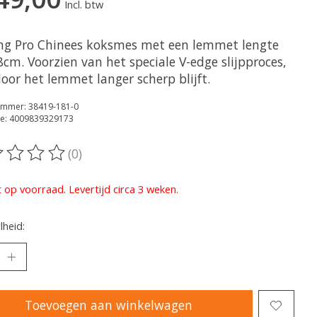
Incl. btw
ing Pro Chinees koksmes met een lemmet lengte
cm. Voorzien van het speciale V-edge slijpproces,
oor het lemmet langer scherp blijft.
ummer: 38419-181-0
e: 4009839329173
(0)
oordeling van dit product is
0
van de 5
t op voorraad. Levertijd circa 3 weken.
heid:
Toevoegen aan winkelwagen