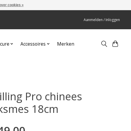
over cookies »
Aanmelden / Inloggen
cure
Accessoires
Merken
lling Pro chinees
ksmes 18cm
49,00