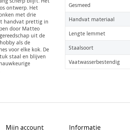
ng scherp blijft. Het
Gesmeed
oos ontwerp. Het
lonken met drie
Handvat materiaal
t handvat prettig in
rpen door Matteo
Lengte lemmet
gereedschap uit de
 hobby als de
Staalsoort
mes voor elke kok. De
uk staal en blijven
Vaatwasserbestendig
 nauwkeurige
.
Mijn account
Informatie