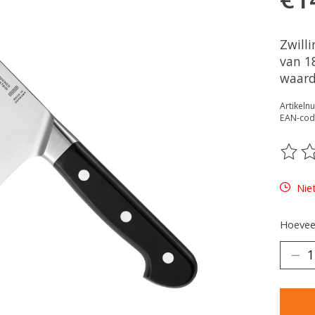
Zwill
van 18
waard
Artikeln
EAN-cod
De be
Nie
Hoeveel