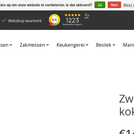
kies op om onze website te verbeteren. Is dat akkoord?
Ja
Nee
Meer 
Webshop keurmerk
sen
Zakmessen
Keukengerei
Bestek
Mani
Zwi
ko
€1