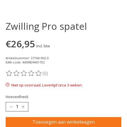
Zwilling Pro spatel
€26,95
Incl. btw
Artikelnummer: 37160-002-0
EAN-code: 4009839401732
(0)
De beoordeling van dit product is
0
van de 5
Niet op voorraad. Levertijd circa 3 weken.
Hoeveelheid:
Toevoegen aan winkelwagen