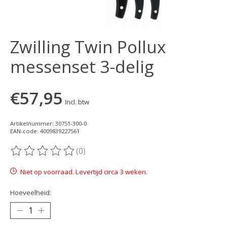
Zwilling Twin Pollux
messenset 3-delig
€57,95
Incl. btw
Artikelnummer: 30751-300-0
EAN-code: 4009839227561
(0)
De beoordeling van dit product is
0
van de 5
Niet op voorraad. Levertijd circa 3 weken.
Hoeveelheid: