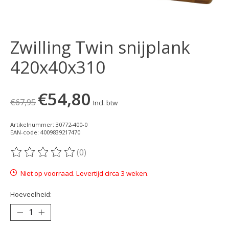
Zwilling Twin snijplank
420x40x310
€54,80
€67,95
Incl. btw
Artikelnummer: 30772-400-0
EAN-code: 4009839217470
(0)
De beoordeling van dit product is
0
van de 5
Niet op voorraad. Levertijd circa 3 weken.
Hoeveelheid: