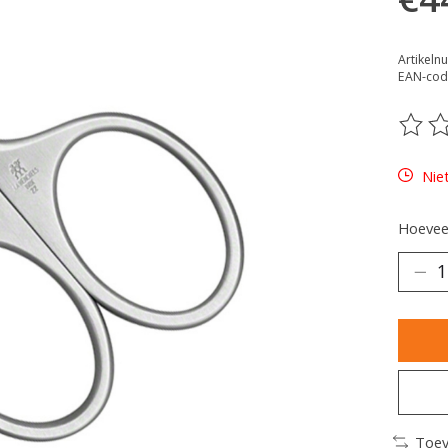
Artikeln
EAN-cod
De be
Nie
Hoeveel
Toev