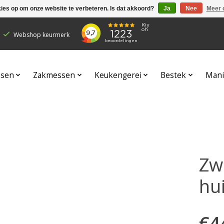
kies op om onze website te verbeteren. Is dat akkoord?
Ja
Nee
Meer 
Webshop keurmerk
sen
Zakmessen
Keukengerei
Bestek
Mani
Zw
hu
€4