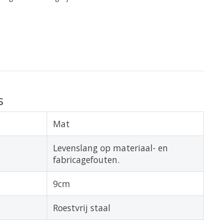
s
Mat
Levenslang op materiaal- en
fabricagefouten.
9cm
Roestvrij staal