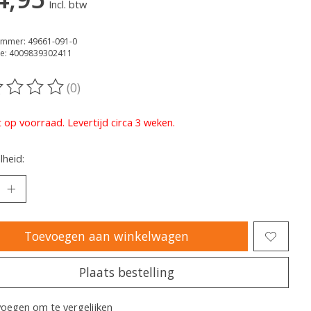
Incl. btw
ummer: 49661-091-0
e: 4009839302411
(0)
oordeling van dit product is
0
van de 5
t op voorraad. Levertijd circa 3 weken.
heid:
Toevoegen aan winkelwagen
Plaats bestelling
oegen om te vergelijken