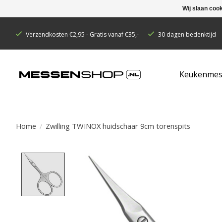
Wij slaan coo
Verzendkosten €2,95 - Gratis vanaf €35,-
30 dagen bedenktijd
Keukenmes
Home
/
Zwilling TWINOX huidschaar 9cm torenspits
Product image slideshow Items