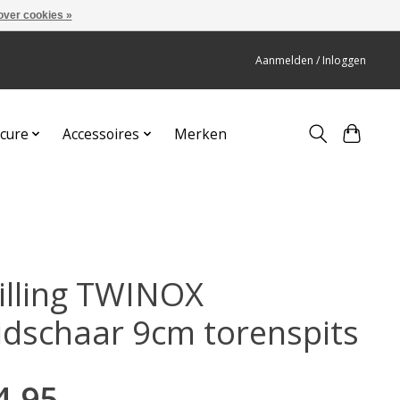
over cookies »
Aanmelden / Inloggen
cure
Accessoires
Merken
illing TWINOX
idschaar 9cm torenspits
4,95