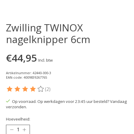
Zwilling TWINOX
nagelknipper 6cm
€44,95
Incl. btw
Artikelnummer: 42440-000-3
EAN-code: 4009839267765
(2)
De beoordeling van dit product is
4
van de 5
Op voorraad. Op werkdagen voor 23:45 uur besteld? Vandaag
verzonden.
Hoeveelheid: