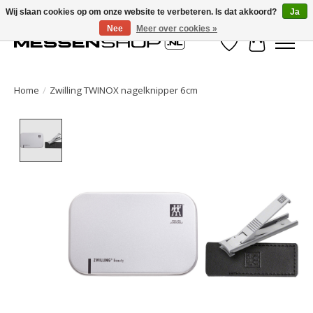
Wij slaan cookies op om onze website te verbeteren. Is dat akkoord?
Ja
Nee
Meer over cookies »
Verlanglijst
Winkelwa
Home
/
Zwilling TWINOX nagelknipper 6cm
Product image slideshow Items