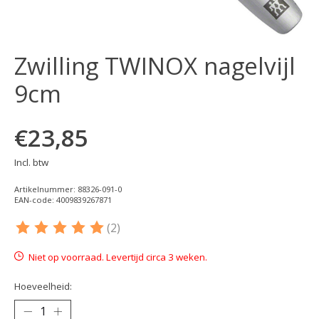
Zwilling TWINOX nagelvijl
9cm
€23,85
Incl. btw
Artikelnummer: 88326-091-0
EAN-code: 4009839267871
(2)
De beoordeling van dit product is
5
van de 5
Niet op voorraad. Levertijd circa 3 weken.
Hoeveelheid: