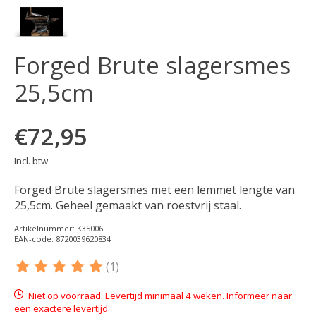
Forged Brute slagersmes
25,5cm
€72,95
Incl. btw
Forged Brute slagersmes met een lemmet lengte van
25,5cm. Geheel gemaakt van roestvrij staal.
Artikelnummer: K35006
EAN-code: 8720039620834
(1)
De beoordeling van dit product is
5
van de 5
Niet op voorraad. Levertijd minimaal 4 weken. Informeer naar
een exactere levertijd.