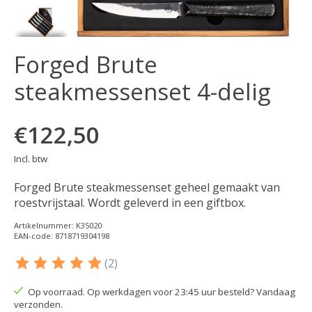
Forged Brute
steakmessenset 4-delig
€122,50
Incl. btw
Forged Brute steakmessenset geheel gemaakt van
roestvrijstaal. Wordt geleverd in een giftbox.
Artikelnummer: K35020
EAN-code: 8718719304198
(2)
De beoordeling van dit product is
5
van de 5
Op voorraad. Op werkdagen voor 23:45 uur besteld? Vandaag
verzonden.