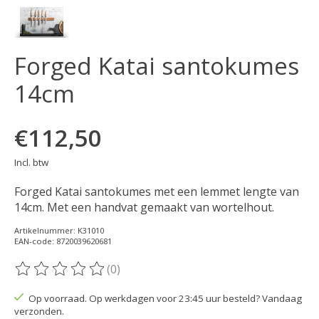
Forged Katai santokumes
14cm
€112,50
Incl. btw
Forged Katai santokumes met een lemmet lengte van
14cm. Met een handvat gemaakt van wortelhout.
Artikelnummer: K31010
EAN-code: 8720039620681
(0)
De beoordeling van dit product is
0
van de 5
Op voorraad. Op werkdagen voor 23:45 uur besteld? Vandaag
verzonden.