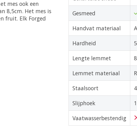
het mes ook een
van 8,5cm. Het mes is
Gesmeed
n fruit. Elk Forged
Handvat materiaal
A
Hardheid
5
Lengte lemmet
8
Lemmet materiaal
R
Staalsoort
Slijphoek
1
Vaatwasserbestendig