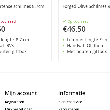
ntense schilmes 8,7cm
Forged Olive Schilmes
 voorraad
Op voorraad
50
€46,50
 lengte: 8.7 cm
Lemmet lengte: 9cm
at: RVS
Handvat: Olijfhout
uten giftbox
Met houten giftbox
Mijn account
Informatie
Registreren
Klantenservice
Mijn bestellingen
Retourneren