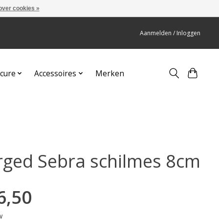
over cookies »
Aanmelden / Inloggen
cure
Accessoires
Merken
rged Sebra schilmes 8cm
6,50
w