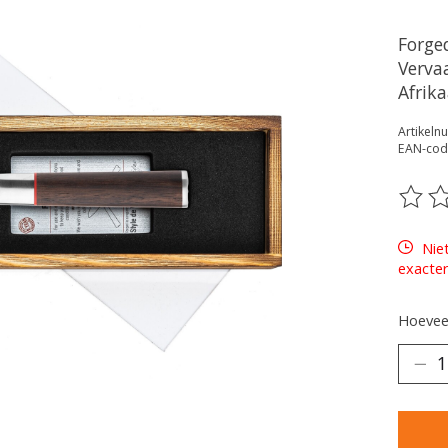
Forge
Verva
Afrik
Artikel
EAN-cod
De be
Nie
exacter
Hoeveel