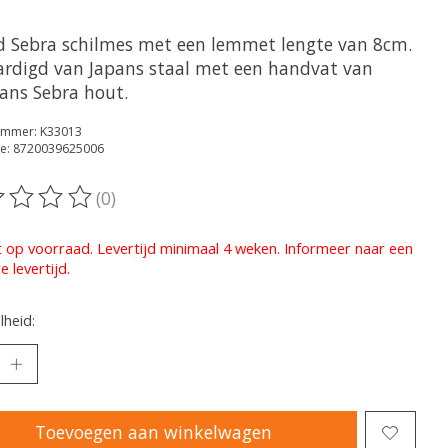
d Sebra schilmes met een lemmet lengte van 8cm.
ardigd van Japans staal met een handvat van
aans Sebra hout.
nummer: K33013
e: 8720039625006
(0)
oordeling van dit product is
0
van de 5
t op voorraad. Levertijd minimaal 4 weken. Informeer naar een
e levertijd.
heid:
Toevoegen aan winkelwagen