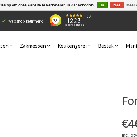
kies op om onze website te verbeteren. Is dat akkoord?
Ja
Nee
Meer 
Webshop keurmerk
sen
Zakmessen
Keukengerei
Bestek
Mani
Fo
€4
Incl. bt