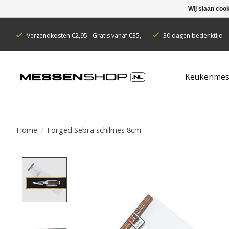
Wij slaan coo
Verzendkosten €2,95 - Gratis vanaf €35,-
30 dagen bedenktijd
Keukenmes
Home
/
Forged Sebra schilmes 8cm
Product image slideshow Items