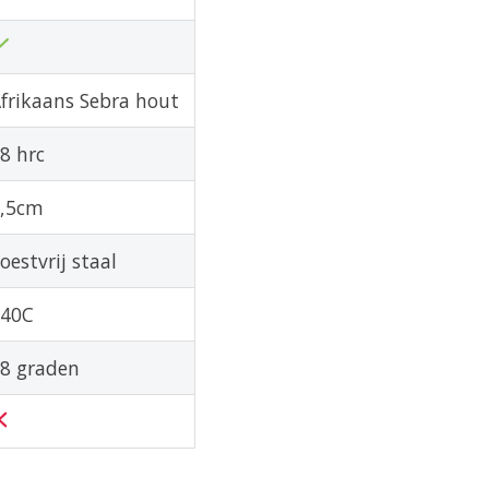
frikaans Sebra hout
8 hrc
,5cm
oestvrij staal
440C
8 graden