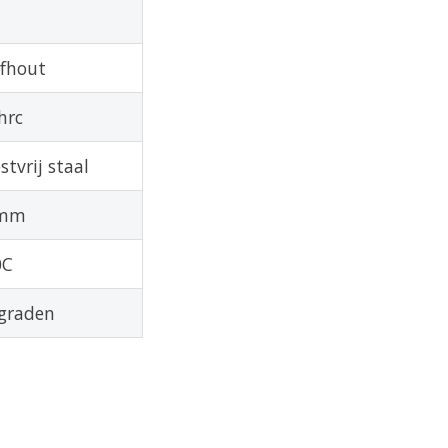
jfhout
hrc
stvrij staal
mm
0C
graden