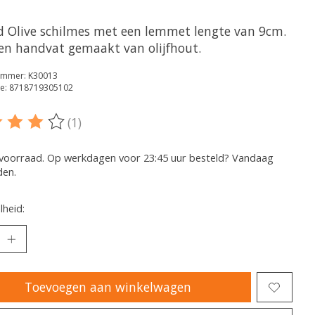
d Olive schilmes met een lemmet lengte van 9cm.
en handvat gemaakt van olijfhout.
nummer: K30013
e: 8718719305102
(1)
oordeling van dit product is
4
van de 5
voorraad. Op werkdagen voor 23:45 uur besteld? Vandaag
den.
heid:
Toevoegen aan winkelwagen