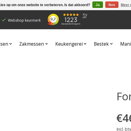
kies op om onze website te verbeteren. Is dat akkoord?
Ja
Nee
Meer 
Webshop keurmerk
sen
Zakmessen
Keukengerei
Bestek
Mani
Fo
€4
Incl. bt