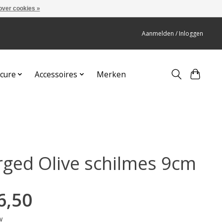
over cookies »
Aanmelden / Inloggen
cure
Accessoires
Merken
rged Olive schilmes 9cm
6,50
w