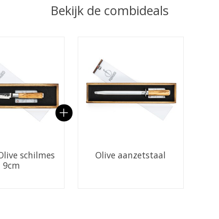
Bekijk de combideals
 van gebundelde producten
Olive schilmes
Olive aanzetstaal
9cm