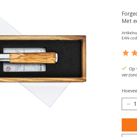
Forge
Met e
Artikel
EAN-cod
De be
Op 
verzon
Hoeveel