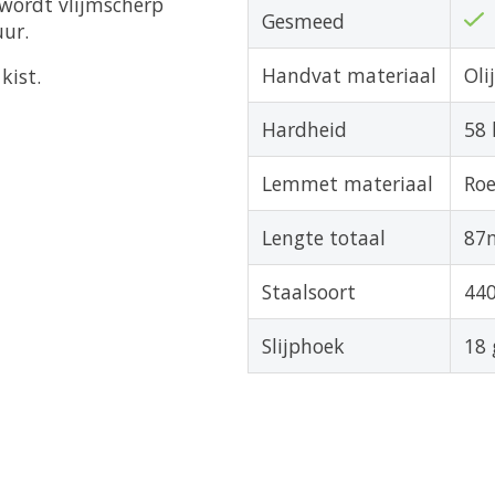
 wordt vlijmscherp
Gesmeed
uur.
Handvat materiaal
Oli
kist.
Hardheid
58 
Lemmet materiaal
Roe
Lengte totaal
87
Staalsoort
44
Slijphoek
18 