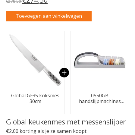
€278,50
Toevoegen aan winkelwagen
Carrousel van gebundelde producten
Global GF35 koksmes
0550GB
30cm
handslijpmachines
Zwart/grijs
Global keukenmes met messenslijper
€2,00 korting als je ze samen koopt