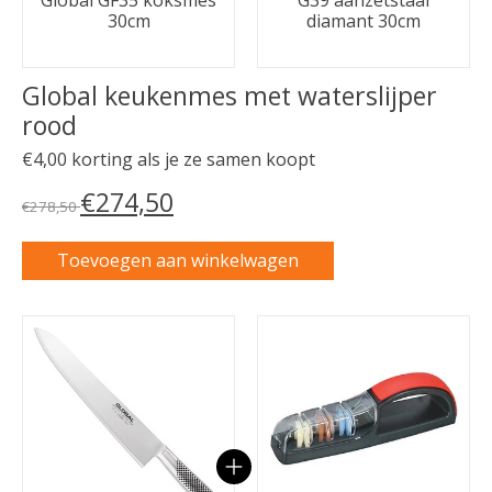
Global GF35 koksmes
G39 aanzetstaal
30cm
diamant 30cm
Global keukenmes met waterslijper
rood
€4,00 korting als je ze samen koopt
€274,50
€278,50
Toevoegen aan winkelwagen
Carrousel van gebundelde producten