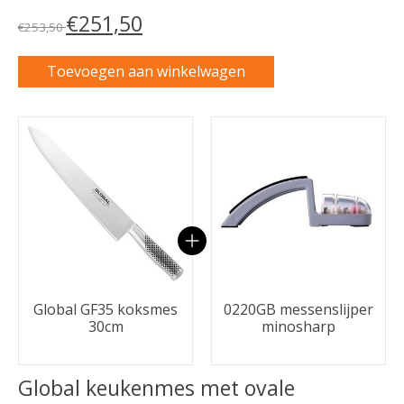
€251,50
€253,50
Toevoegen aan winkelwagen
Carrousel van gebundelde producten
Global GF35 koksmes
0220GB messenslijper
30cm
minosharp
Global keukenmes met ovale