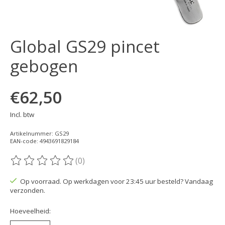
Global GS29 pincet
gebogen
€62,50
Incl. btw
Artikelnummer: GS29
EAN-code: 4943691829184
(0)
De beoordeling van dit product is
0
van de 5
Op voorraad. Op werkdagen voor 23:45 uur besteld? Vandaag
verzonden.
Hoeveelheid: