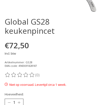
Global GS28
keukenpincet
€72,50
Incl. btw
Artikelnummer: GS28
EAN-code: 4943691828187
(0)
De beoordeling van dit product is
0
van de 5
Niet op voorraad. Levertijd circa 1 week.
Hoeveelheid: