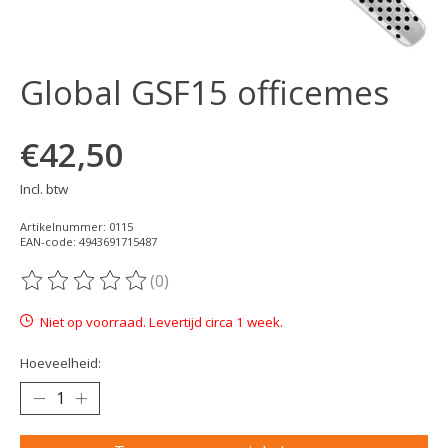
Global GSF15 officemes
€42,50
Incl. btw
Artikelnummer: 0115
EAN-code: 4943691715487
(0)
De beoordeling van dit product is
0
van de 5
Niet op voorraad. Levertijd circa 1 week.
Hoeveelheid: