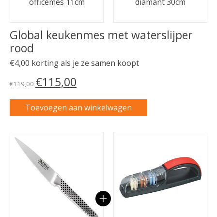
officemes 11cm
diamant 30cm
Global keukenmes met waterslijper
rood
€4,00 korting als je ze samen koopt
€115,00
€119,00
Toevoegen aan winkelwagen
Carrousel van gebundelde producten