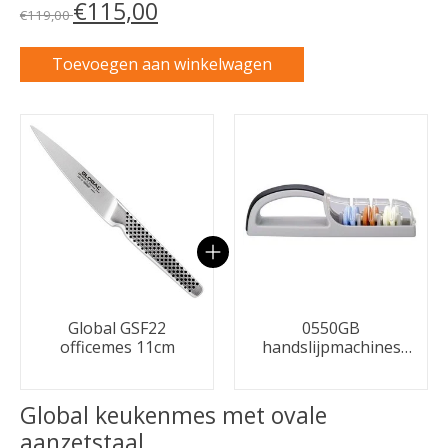
€115,00
€119,00
Toevoegen aan winkelwagen
Carrousel van gebundelde producten
Global GSF22
0550GB
officemes 11cm
handslijpmachines
Zwart/grijs
Global keukenmes met ovale
aanzetstaal