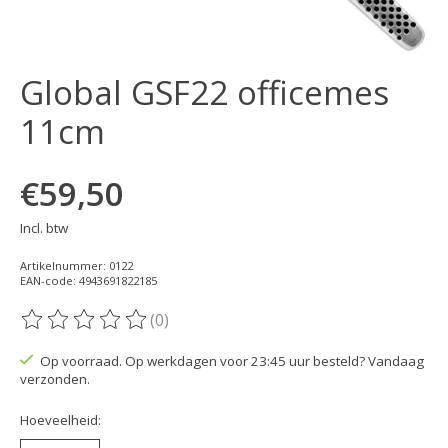
Global GSF22 officemes
11cm
€59,50
Incl. btw
Artikelnummer: 0122
EAN-code: 4943691822185
(0)
De beoordeling van dit product is
0
van de 5
Op voorraad. Op werkdagen voor 23:45 uur besteld? Vandaag
verzonden.
Hoeveelheid: