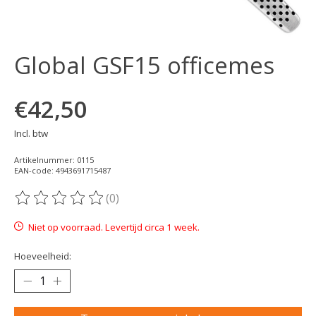
Global GSF15 officemes
€42,50
Incl. btw
Artikelnummer: 0115
EAN-code: 4943691715487
(0)
De beoordeling van dit product is
0
van de 5
Niet op voorraad. Levertijd circa 1 week.
Hoeveelheid: