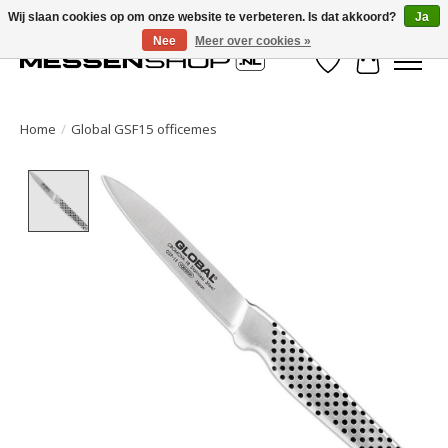
Wij slaan cookies op om onze website te verbeteren. Is dat akkoord?
Ja
Nee
Meer over cookies »
Verlanglijst
Winkelwa
Home
/
Global GSF15 officemes
Product image slideshow Items