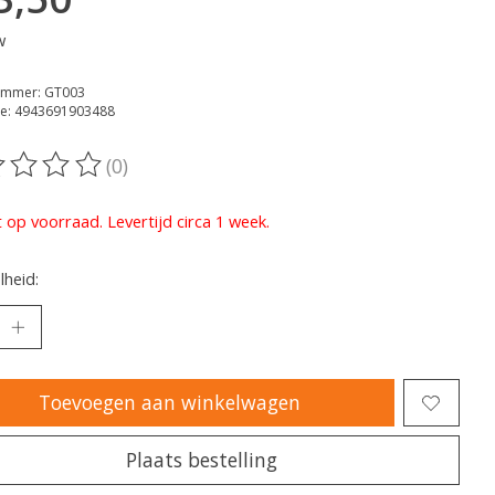
w
nummer: GT003
e: 4943691903488
(0)
oordeling van dit product is
0
van de 5
t op voorraad. Levertijd circa 1 week.
heid:
Toevoegen aan winkelwagen
Plaats bestelling