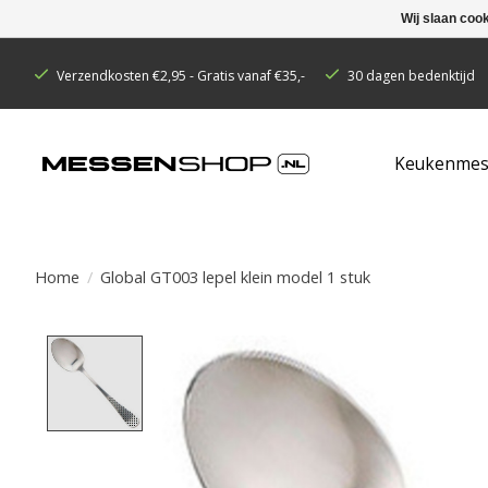
Wij slaan coo
Verzendkosten €2,95 - Gratis vanaf €35,-
30 dagen bedenktijd
Keukenmes
Home
/
Global GT003 lepel klein model 1 stuk
Product image slideshow Items