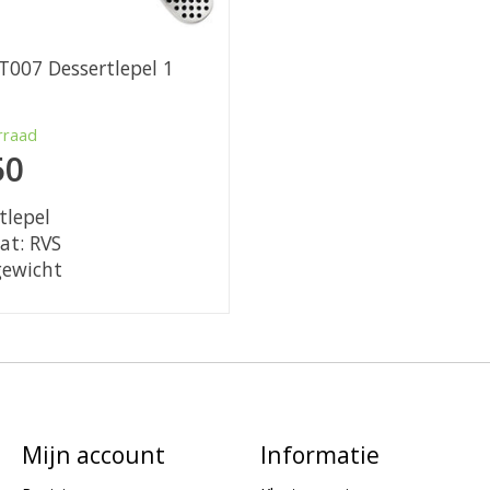
T007 Dessertlepel 1
rraad
50
tlepel
at: RVS
gewicht
Mijn account
Informatie