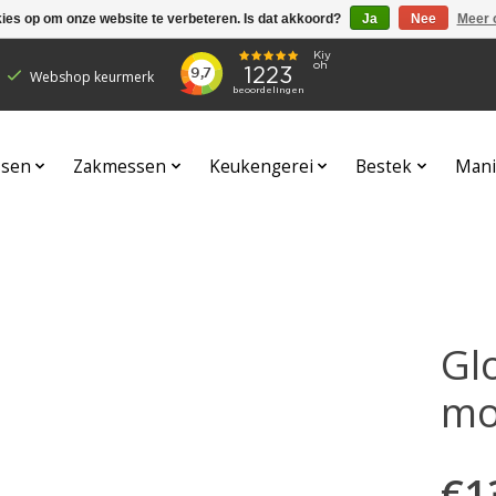
kies op om onze website te verbeteren. Is dat akkoord?
Ja
Nee
Meer 
Webshop keurmerk
sen
Zakmessen
Keukengerei
Bestek
Mani
Gl
mo
€1