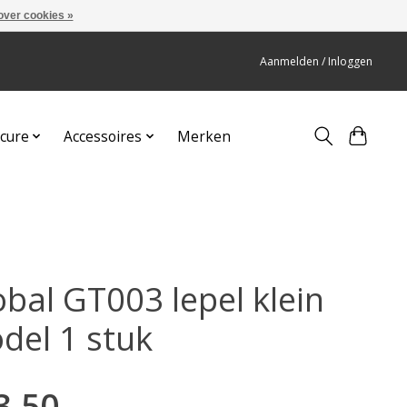
over cookies »
Aanmelden / Inloggen
cure
Accessoires
Merken
obal GT003 lepel klein
del 1 stuk
3,50