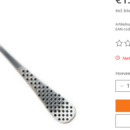
Incl. bt
Artikel
EAN-cod
De be
Nie
Hoeveel