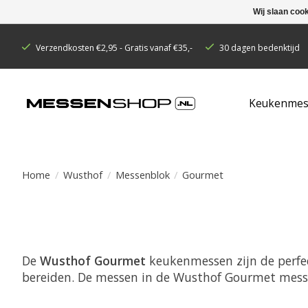
Wij slaan coo
Verzendkosten €2,95 - Gratis vanaf €35,-
30 dagen bedenktijd
Keukenmes
Home
/
Wusthof
/
Messenblok
/
Gourmet
De
Wusthof Gourmet
keukenmessen zijn de perfec
bereiden. De messen in de Wusthof Gourmet messe