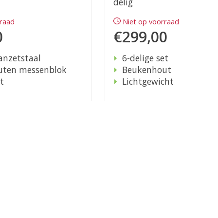
delig
rraad
Niet op voorraad
0
€299,00
aanzetstaal
6-delige set
uten messenblok
Beukenhout
t
Lichtgewicht