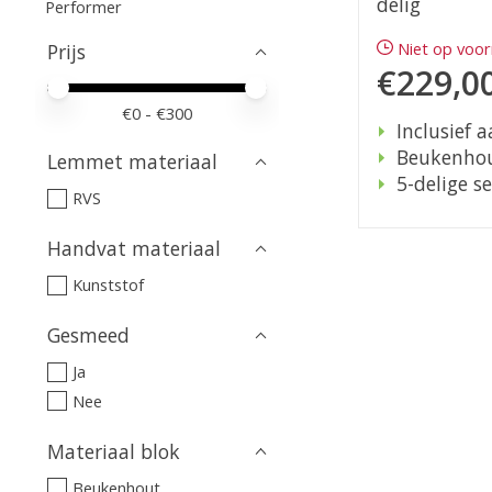
delig
Performer
Niet op voo
Prijs
€229,0
Minimale prijswaarde
Price maximum value
€
0
- €
300
Inclusief 
Beukenho
Lemmet materiaal
5-delige se
RVS
Handvat materiaal
Kunststof
Gesmeed
Ja
Nee
Materiaal blok
Beukenhout