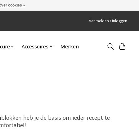
over cookies »
Aanmelden / Inloggen
cure
Accessoires
Merken
lokken heb je de basis om ieder recept te
mfortabel!