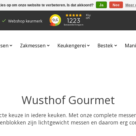
kies op om onze website te verbeteren. Is dat akkoord?
Ja
Nee
Meer 
Webshop keurmerk
sen
Zakmessen
Keukengerei
Bestek
Mani
Wusthof Gourmet
te keuze in iedere keuken. Met onze complete messenb
nblokken zijn lichtgewicht messen en daarom erg co