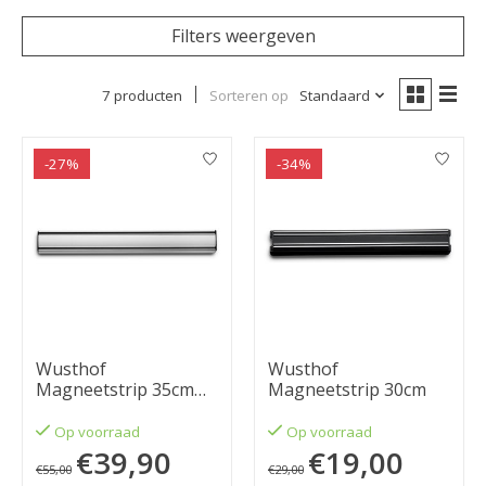
Filters weergeven
7 producten
Sorteren op
Standaard
-27%
-34%
Wusthof
Wusthof
Magneetstrip 35cm
Magneetstrip 30cm
aluminium
Op voorraad
Op voorraad
€39,90
€19,00
€55,00
€29,00