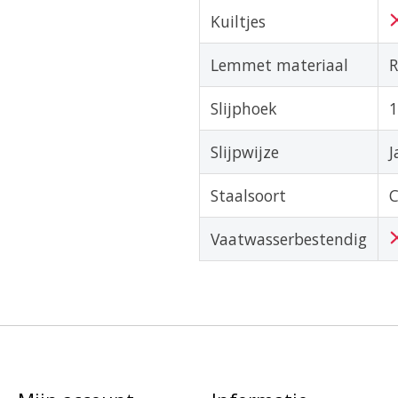
Kuiltjes
Lemmet materiaal
R
Slijphoek
1
Slijpwijze
J
Staalsoort
Vaatwasserbestendig