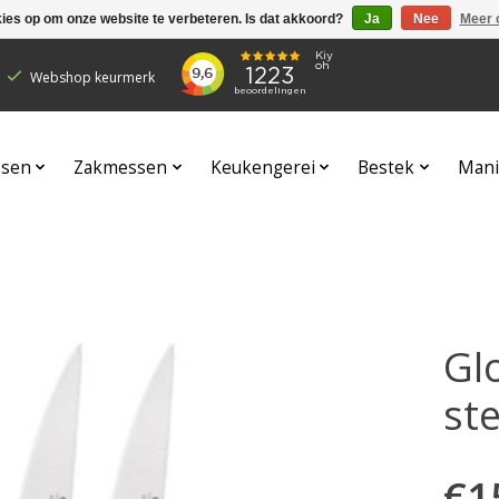
kies op om onze website te verbeteren. Is dat akkoord?
Ja
Nee
Meer 
Webshop keurmerk
sen
Zakmessen
Keukengerei
Bestek
Mani
Gl
st
€1