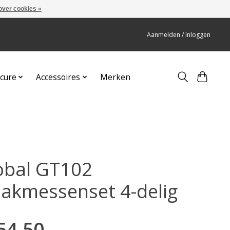
over cookies »
Aanmelden / Inloggen
cure
Accessoires
Merken
obal GT102
eakmessenset 4-delig
54,50