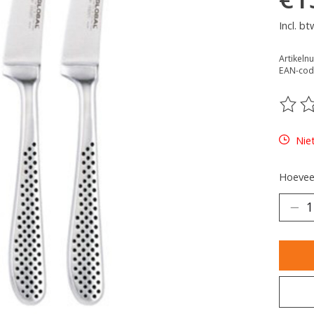
Incl. bt
Artikel
EAN-cod
De be
Nie
Hoeveel