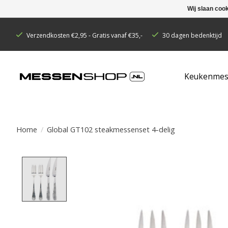
Wij slaan coo
Verzendkosten €2,95 - Gratis vanaf €35,-
30 dagen bedenktijd
Keukenmes
Home
/
Global GT102 steakmessenset 4-delig
Product image slideshow Items