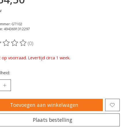
w
nummer: GT102
e: 4943691312297
(0)
oordeling van dit product is
0
van de 5
t op voorraad. Levertijd circa 1 week.
heid:
Toevoegen aan winkelwagen
Plaats bestelling