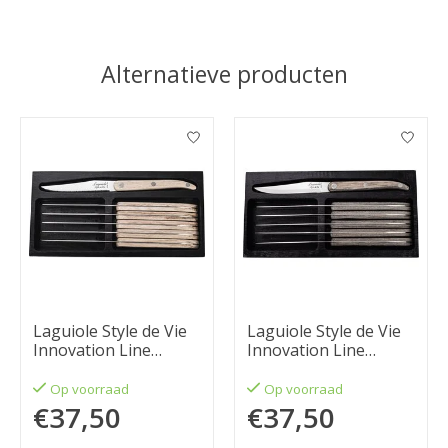
Alternatieve producten
Items van productcarrousel
Laguiole Style de Vie
Laguiole Style de Vie
Innovation Line
Innovation Line
steakmessenset 6-
steakmessenset 6-
delig eikenhout
delig glad pakkahout
Op voorraad
Op voorraad
€37,50
€37,50