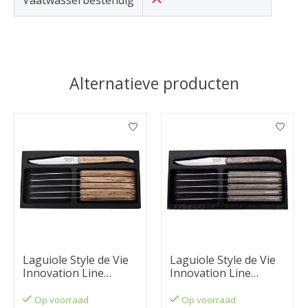
Vaatwasserbestendig
Alternatieve producten
Items van productcarrousel
Laguiole Style de Vie
Laguiole Style de Vie
Innovation Line
Innovation Line
steakmessenset 6-
steakmessenset 6-
delig glad eikenhout
delig glad pakkahout
Op voorraad
Op voorraad