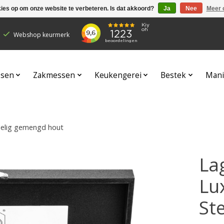
kies op om onze website te verbeteren. Is dat akkoord?
Ja
Nee
Meer 
Webshop keurmerk
sen
Zakmessen
Keukengerei
Bestek
Mani
-delig gemengd hout
Lag
Lu
St