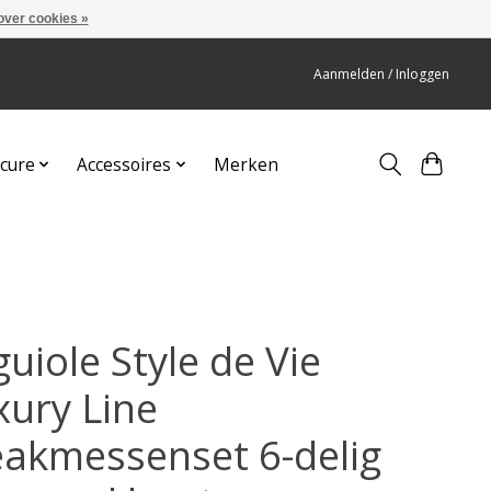
over cookies »
Aanmelden / Inloggen
cure
Accessoires
Merken
uiole Style de Vie
xury Line
eakmessenset 6-delig