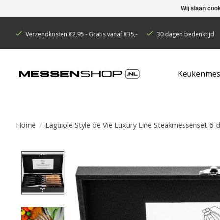
Wij slaan coo
Verzendkosten €2,95 - Gratis vanaf €35,-
30 dagen bedenktijd
Keukenmes
Home
/
Laguiole Style de Vie Luxury Line Steakmessenset 6
Product image slideshow Items