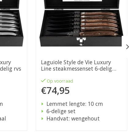
uxury
Laguiole Style de Vie Luxury
delig rvs
Line steakmessenset 6-delig
wengehout
Op voorraad
€74,95
cm
Lemmet lengte: 10 cm
6-delige set
aal
Handvat: wengehout