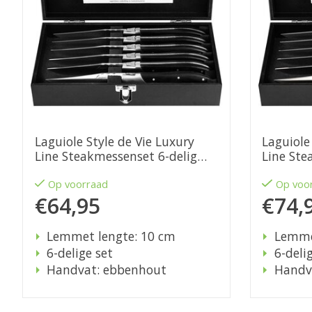
Laguiole Style de Vie Luxury
Laguiole
Line Steakmessenset 6-delig
Line Ste
zwart pakkahout
olijfhout
Op voorraad
Op voo
€64,95
€74,
Lemmet lengte: 10 cm
Lemme
6-delige set
6-deli
Handvat: ebbenhout
Handva