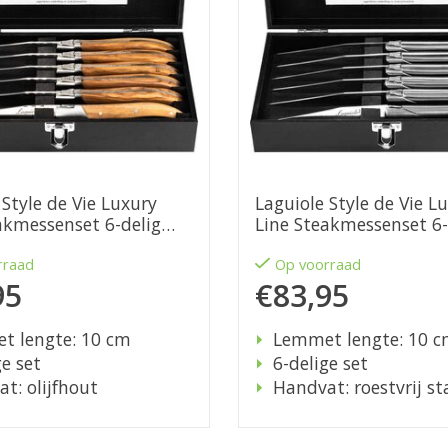
 Style de Vie Luxury
Laguiole Style de Vie L
akmessenset 6-delig
Line Steakmessenset 6-
rraad
Op voorraad
95
€83,95
t lengte: 10 cm
Lemmet lengte: 10 
ge set
6-delige set
t: olijfhout
Handvat: roestvrij st