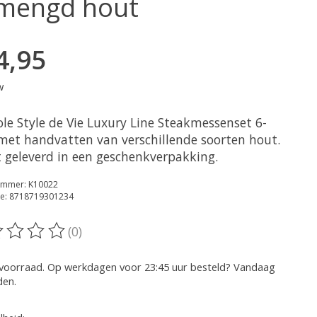
mengd hout
4,95
w
ole Style de Vie Luxury Line Steakmessenset 6-
 met handvatten van verschillende soorten hout.
 geleverd in een geschenkverpakking.
nummer: K10022
e: 8718719301234
(0)
oordeling van dit product is
0
van de 5
voorraad. Op werkdagen voor 23:45 uur besteld? Vandaag
den.