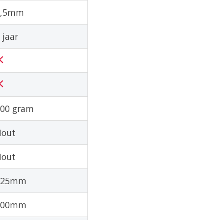
2,5mm
 jaar
00 gram
Hout
Hout
125mm
100mm