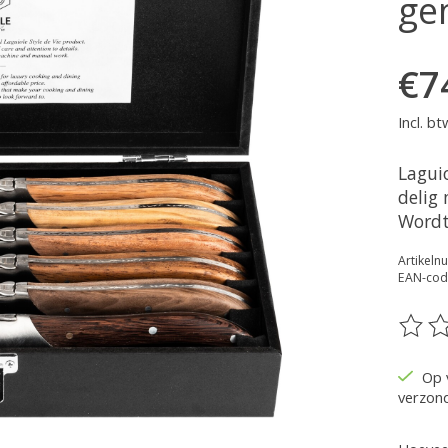
ge
€7
Incl. bt
Lagui
delig
Wordt
Artikel
EAN-cod
De be
Op 
verzon