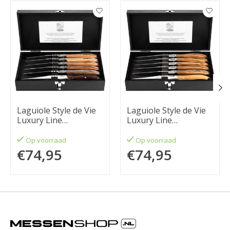
Items van productcarrousel
Laguiole Style de Vie
Laguiole Style de Vie
Luxury Line
Luxury Line
Steakmessenset 6-
Steakmessenset 6-
delig gemengd hout
delig olijfhout
Op voorraad
Op voorraad
€74,95
€74,95