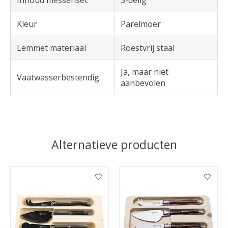
Inhoud messenset
3-delig
Kleur
Parelmoer
Lemmet materiaal
Roestvrij staal
Ja, maar niet
Vaatwasserbestendig
aanbevolen
Alternatieve producten
Items van productcarrousel