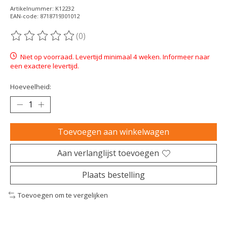
Artikelnummer: K12232
EAN-code: 8718719301012
(0)
De beoordeling van dit product is
0
van de 5
Niet op voorraad. Levertijd minimaal 4 weken. Informeer naar
een exactere levertijd.
Hoeveelheid:
Toevoegen aan winkelwagen
Aan verlanglijst toevoegen
Plaats bestelling
Toevoegen om te vergelijken