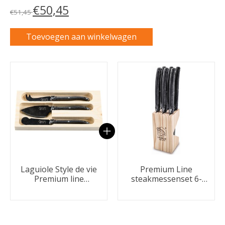
€50,45
€51,45
Toevoegen aan winkelwagen
Carrousel van gebundelde producten
Laguiole Style de vie
Premium Line
Premium line
steakmessenset 6-
kaasmessenset 3-
delig stonewash
delig stonewash