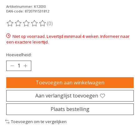
Artikelnummer: K12030
EAN-code: 8720791531812
(0)
De beoordeling van dit product is
0
van de 5
Niet op voorraad. Levertijd minimaal 4 weken. Informeer naar
een exactere levertijd.
Hoeveelheid:
Toevoegen aan winkelwagen
Aan verlanglijst toevoegen
Plaats bestelling
Toevoegen om te vergelijken