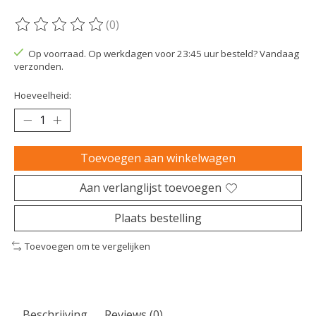
(0)
De beoordeling van dit product is
0
van de 5
Op voorraad. Op werkdagen voor 23:45 uur besteld? Vandaag
verzonden.
Hoeveelheid:
Toevoegen aan winkelwagen
Aan verlanglijst toevoegen
Plaats bestelling
Toevoegen om te vergelijken
Beschrijving
Reviews (0)