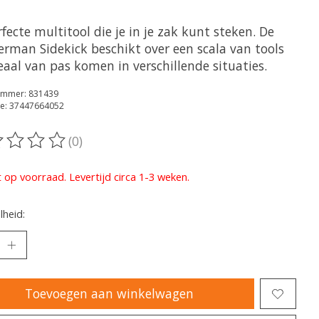
fecte multitool die je in je zak kunt steken. De
erman Sidekick beschikt over een scala van tools
eaal van pas komen in verschillende situaties.
nummer: 831439
e: 37447664052
(0)
oordeling van dit product is
0
van de 5
t op voorraad. Levertijd circa 1-3 weken.
heid:
Toevoegen aan winkelwagen