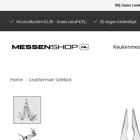
Wij slaan coo
Verzendkosten €2,95 - Gratis vanaf €35,-
30 dagen bedenktijd
Keukenmes
Home
/
Leatherman Sidekick
Product image slideshow Items