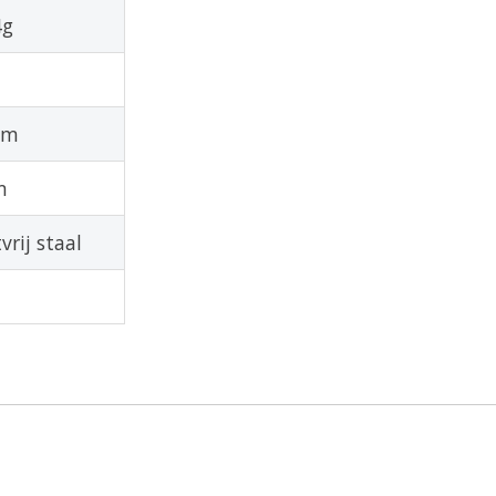
4g
cm
m
vrij staal