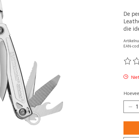
De per
Leath
die id
Artikel
EAN-cod
De be
Nie
Hoeveel