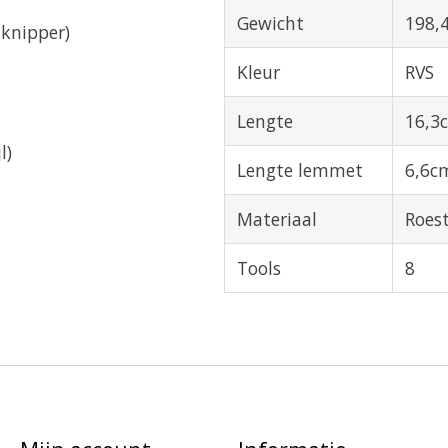
Gewicht
198,
dknipper)
Kleur
RVS
Lengte
16,3
l)
Lengte lemmet
6,6c
Materiaal
Roest
Tools
8