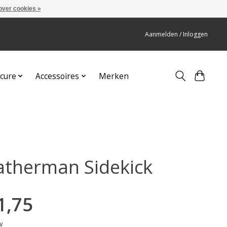
over cookies »
Aanmelden / Inloggen
cure
Accessoires
Merken
atherman Sidekick
1,75
w