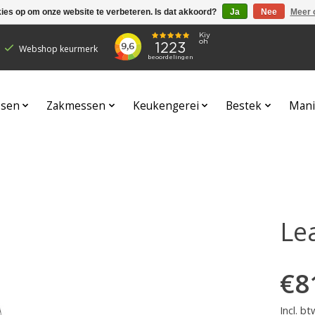
kies op om onze website te verbeteren. Is dat akkoord?
Ja
Nee
Meer 
Webshop keurmerk
sen
Zakmessen
Keukengerei
Bestek
Mani
Le
€8
Incl. bt