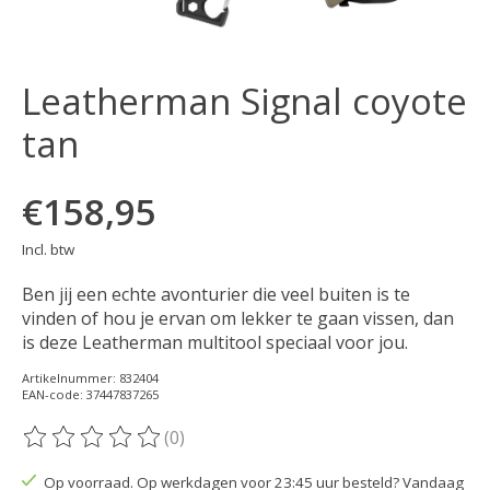
Leatherman Signal coyote
tan
€158,95
Incl. btw
Ben jij een echte avonturier die veel buiten is te
vinden of hou je ervan om lekker te gaan vissen, dan
is deze Leatherman multitool speciaal voor jou.
Artikelnummer: 832404
EAN-code: 37447837265
(0)
De beoordeling van dit product is
0
van de 5
Op voorraad. Op werkdagen voor 23:45 uur besteld? Vandaag