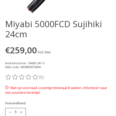
Miyabi 5000FCD Sujihiki
24cm
€259,00
Incl. btw
Artikelnummer: 34680-241-0
EAN-code: 4009839376894
(0)
De beoordeling van dit product is
0
van de 5
Niet op voorraad. Levertijd minimaal 8 weken. Informeer naar
een exactere levertijd.
Hoeveelheid: