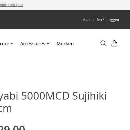
over cookies »
Aanmelden / Inloggen
cure
Accessoires
Merken
yabi 5000MCD Sujihiki
cm
29,00