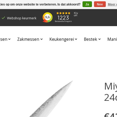
kies op om onze website te verbeteren. Is dat akkoord?
Ja
Nee
Meer 
Webshop keurmerk
sen
Zakmessen
Keukengerei
Bestek
Mani
Mi
24
€4