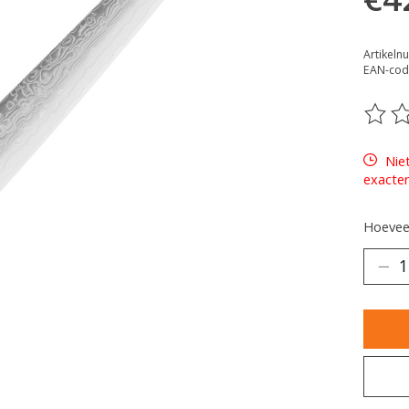
Artikeln
EAN-cod
De be
Nie
exacter
Hoeveel