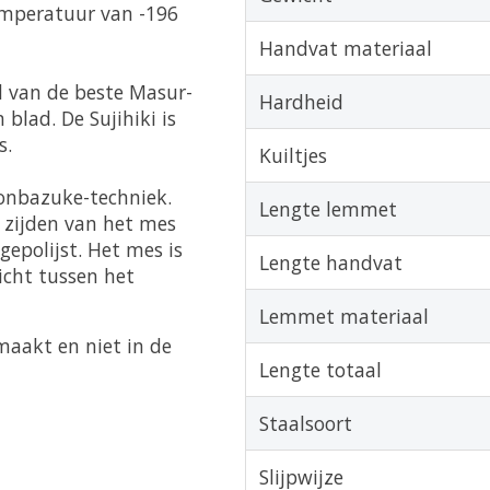
emperatuur van -196
Handvat materiaal
 van de beste Masur-
Hardheid
lad. De Sujihiki is
s.
Kuiltjes
onbazuke-techniek.
Lengte lemmet
e zijden van het mes
gepolijst. Het mes is
Lengte handvat
icht tussen het
Lemmet materiaal
aakt en niet in de
Lengte totaal
Staalsoort
Slijpwijze