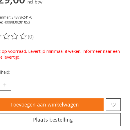
Incl. btw
ummer: 34378-241-0
e: 4009839281853
(0)
oordeling van dit product is
0
van de 5
t op voorraad. Levertijd minimaal 8 weken. Informeer naar een
e levertijd.
heid:
Toevoegen aan winkelwagen
Plaats bestelling