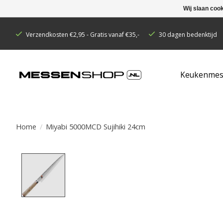
Wij slaan coo
Verzendkosten €2,95 - Gratis vanaf €35,-
30 dagen bedenktijd
Keukenmes
Home
/
Miyabi 5000MCD Sujihiki 24cm
Product image slideshow Items