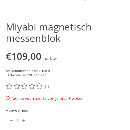
Miyabi magnetisch
messenblok
€109,00
Incl. btw
Artikelnummer: 34532-100-0
EAN-code: 4009839275227
(0)
De beoordeling van dit product is
0
van de 5
Niet op voorraad. Levertijd circa 3 weken.
Hoeveelheid: