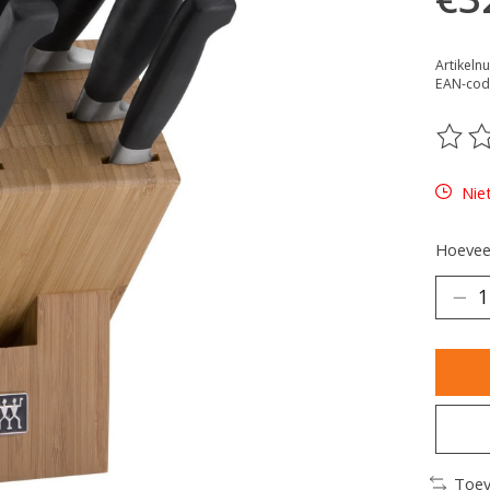
Artikeln
EAN-cod
De be
Nie
Hoeveel
Toev