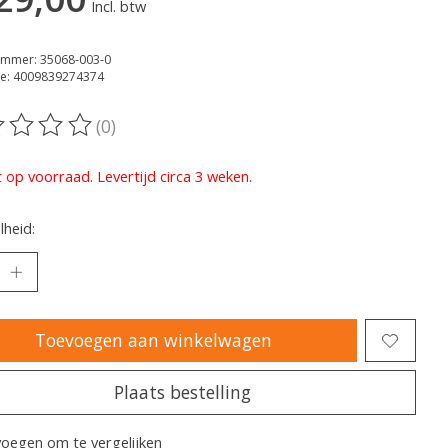
Incl. btw
ummer: 35068-003-0
e: 4009839274374
(0)
oordeling van dit product is
0
van de 5
t op voorraad. Levertijd circa 3 weken.
heid:
Toevoegen aan winkelwagen
Plaats bestelling
oegen om te vergelijken