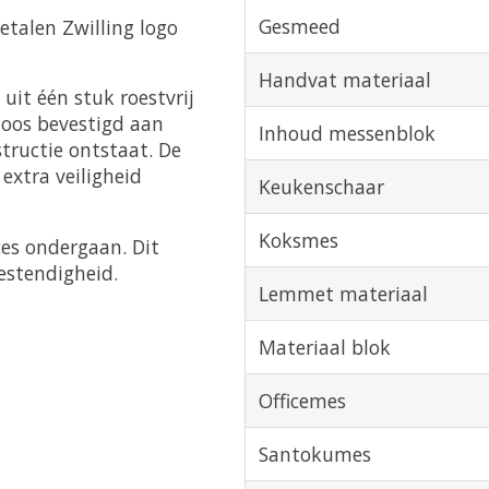
Gesmeed
talen Zwilling logo
Handvat materiaal
it één stuk roestvrij
loos bevestigd aan
Inhoud messenblok
tructie ontstaat. De
xtra veiligheid
Keukenschaar
Koksmes
ces ondergaan. Dit
estendigheid.
Lemmet materiaal
Materiaal blok
Officemes
Santokumes