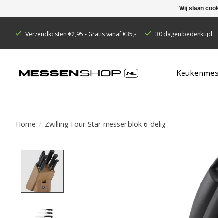
Wij slaan coo
Verzendkosten €2,95 - Gratis vanaf €35,-
30 dagen bedenktijd
Keukenmes
Home
/
Zwilling Four Star messenblok 6-delig
Product image slideshow Items