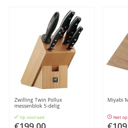
Items van productcarrousel
Zwilling Twin Pollux
Miyabi 
messenblok 5-delig
Op voorraad
Niet op
€199,00
€109