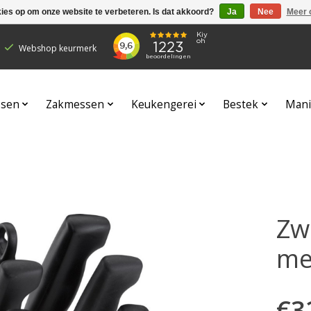
kies op om onze website te verbeteren. Is dat akkoord?
Ja
Nee
Meer 
Webshop keurmerk
sen
Zakmessen
Keukengerei
Bestek
Mani
Zwi
me
€3