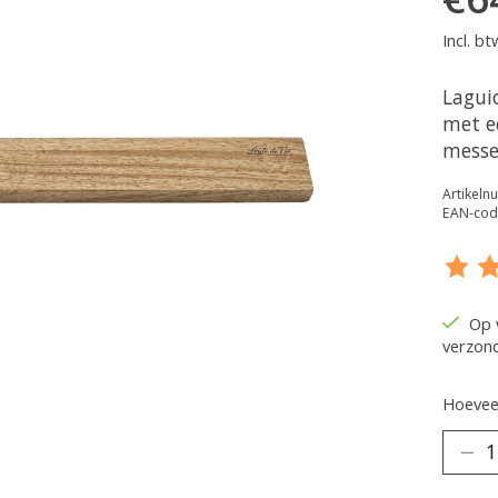
Incl. bt
Lagui
met e
messe
Artikel
EAN-cod
De be
Op 
verzon
Hoeveel