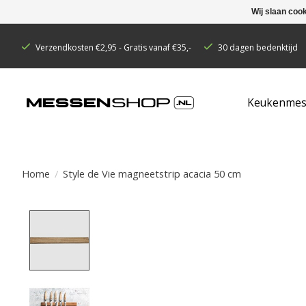
Wij slaan coo
Verzendkosten €2,95 - Gratis vanaf €35,-
30 dagen bedenktijd
Keukenmes
Home
/
Style de Vie magneetstrip acacia 50 cm
Product image slideshow Items