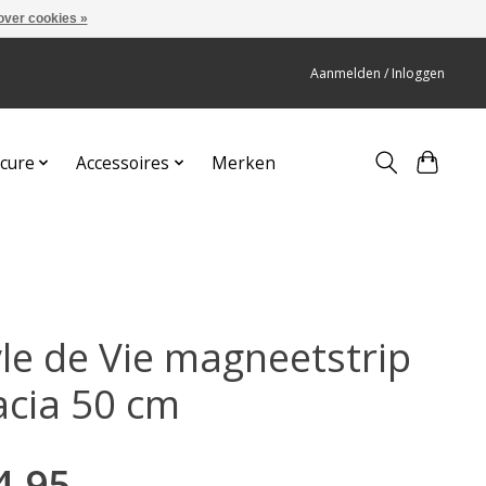
over cookies »
Aanmelden / Inloggen
cure
Accessoires
Merken
yle de Vie magneetstrip
acia 50 cm
4,95