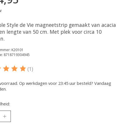
w
ole Style de Vie magneetstrip gemaakt van acacia
en lengte van 50 cm. Met plek voor circa 10
n.
nummer: K20101
e: 8718719304945
(1)
oordeling van dit product is
5
van de 5
voorraad. Op werkdagen voor 23:45 uur besteld? Vandaag
den.
heid: