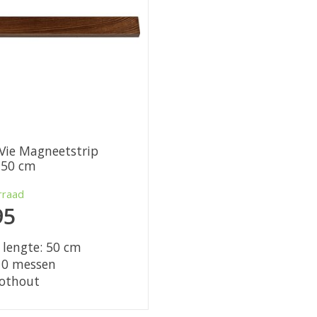
 Vie Magneetstrip
 50 cm
rraad
95
 lengte: 50 cm
10 messen
othout