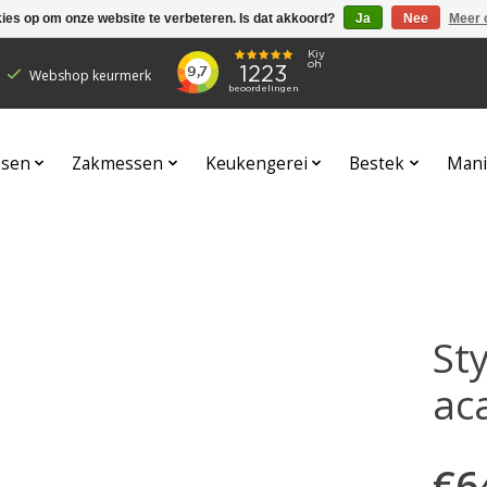
kies op om onze website te verbeteren. Is dat akkoord?
Ja
Nee
Meer 
Webshop keurmerk
sen
Zakmessen
Keukengerei
Bestek
Mani
St
ac
€6