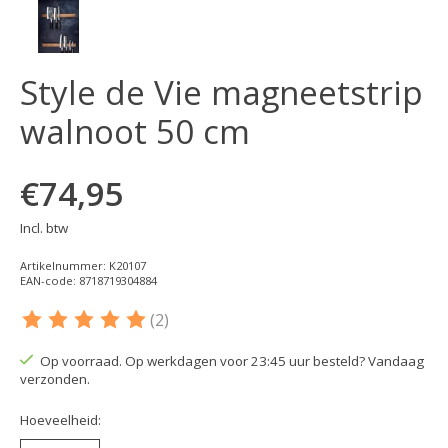
Style de Vie magneetstrip
walnoot 50 cm
€74,95
Incl. btw
Artikelnummer: K20107
EAN-code: 8718719304884
(2)
De beoordeling van dit product is
5
van de 5
Op voorraad. Op werkdagen voor 23:45 uur besteld? Vandaag
verzonden.
Hoeveelheid: