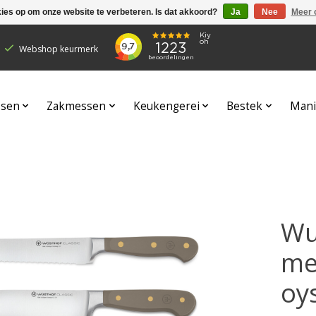
kies op om onze website te verbeteren. Is dat akkoord?
Ja
Nee
Meer 
Webshop keurmerk
sen
Zakmessen
Keukengerei
Bestek
Mani
Wu
me
oy