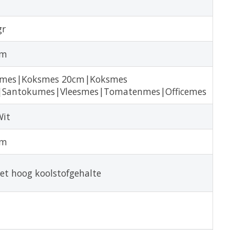
gr
cm
dmes|Koksmes 20cm|Koksmes
Santokumes|Vleesmes|Tomatenmes|Officemes
Wit
cm
et hoog koolstofgehalte