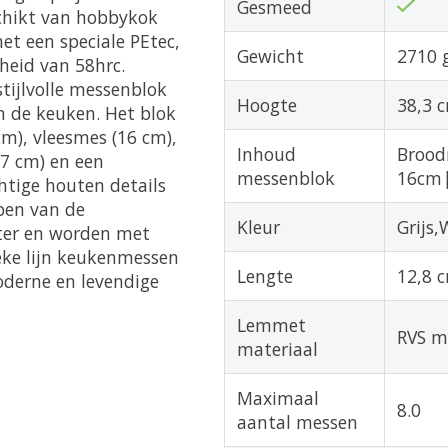
Gesmeed
schikt van hobbykok
et een speciale PEtec,
Gewicht
2710 
heid van 58hrc.
stijlvolle messenblok
Hoogte
38,3 
in de keuken. Het blok
cm), vleesmes (16 cm),
Inhoud
Broo
7 cm) en een
messenblok
16cm|
htige houten details
epen van de
Kleur
Grijs,
ter en worden met
ieke lijn keukenmessen
Lengte
12,8 
derne en levendige
Lemmet
RVS m
materiaal
Maximaal
8.0
aantal messen