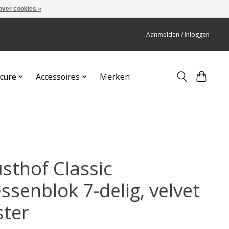
over cookies »
Aanmelden / Inloggen
cure
Accessoires
Merken
sthof Classic
ssenblok 7-delig, velvet
ster