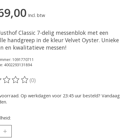
69,00
Incl. btw
usthof Classic 7-delig messenblok met een
olle handgreep in de kleur Velvet Oyster. Unieke
en en kwalitatieve messen!
nummer: 1091770711
e: 4002293131894
(0)
oordeling van dit product is
0
van de 5
voorraad. Op werkdagen voor 23:45 uur besteld? Vandaag
den.
heid: