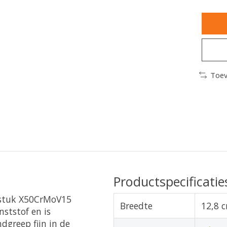
Toev
Productspecificatie
 stuk X50CrMoV15
Breedte
12,8 
ststof en is
dgreep fijn in de