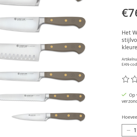
€7
Het W
stijlv
kleur
Artikel
EAN-cod
De be
Op 
verzon
Hoeveel