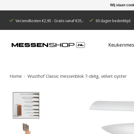
Wij slaan coo
Verzendkosten €2,95 - Gratis vanaf €35,-
30 dagen bedenktijd
Keukenmes
Home
/
Wusthof Classic messenblok 7-delig, velvet oyster
Product image slideshow Items