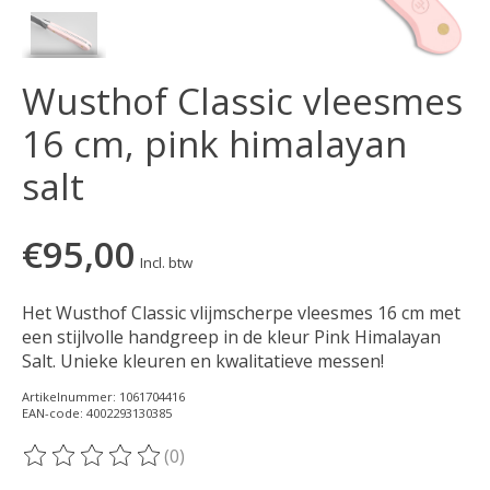
Wusthof Classic vleesmes
16 cm, pink himalayan
salt
€95,00
Incl. btw
Het Wusthof Classic vlijmscherpe vleesmes 16 cm met
een stijlvolle handgreep in de kleur Pink Himalayan
Salt. Unieke kleuren en kwalitatieve messen!
Artikelnummer: 1061704416
EAN-code: 4002293130385
(0)
De beoordeling van dit product is
0
van de 5