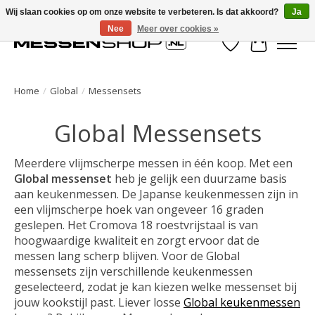
Wij slaan cookies op om onze website te verbeteren. Is dat akkoord?
Ja
Nee
Meer over cookies »
Verlanglijst
Winkelwa
Home
/
Global
/
Messensets
Global Messensets
Meerdere vlijmscherpe messen in één koop. Met een
Global messenset
heb je gelijk een duurzame basis
aan keukenmessen. De Japanse keukenmessen zijn in
een vlijmscherpe hoek van ongeveer 16 graden
geslepen. Het Cromova 18 roestvrijstaal is van
hoogwaardige kwaliteit en zorgt ervoor dat de
messen lang scherp blijven. Voor de Global
messensets zijn verschillende keukenmessen
geselecteerd, zodat je kan kiezen welke messenset bij
jouw kookstijl past. Liever losse
Global keukenmessen