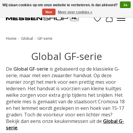
Wij slaan cookies op om onze website te verbeteren. Is dat akkoord?
Ja
Nee
Meer over cookies »
Verlanglijst
Winkelwa
Home
/
Global
/
GF-serie
Global GF-serie
De
Global GF-serie
is gebaseerd op de klassieke G-
serie, maar met een zwaarder handvat. Op deze
manier zorgt het merk voor een prettig mes voor
iedereen. Het handvat is voorzien van kleine kuiltjes
welke zorgen voor extra grip tijdens het snijden. Het
gehele mes is gemaakt van de staalsoort Cromova 18
en het lemmet wordt geslepen in een hoek van 15-17
graden. Toch de voorkeur voor een lichter mes?
Bekijk dan eens onze keukenmessen uit de
Global G-
serie
.