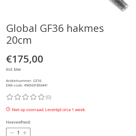
Global GF36 hakmes
20cm
€175,00
Incl. btw
Artikelnummer: GF36
EAN-code: 4943691836441
(0)
De beoordeling van dit product is
0
van de 5
Niet op voorraad. Levertijd circa 1 week.
Hoeveelheid: