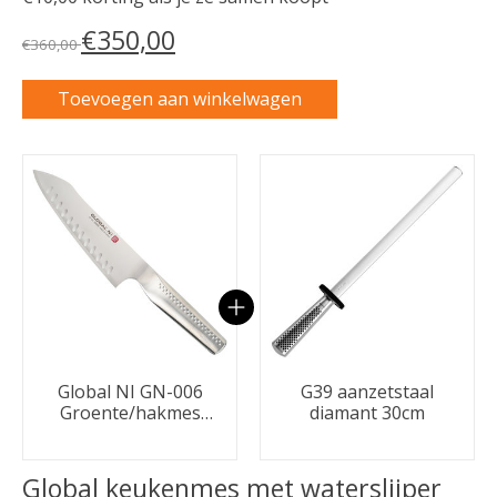
€350,00
€360,00
Toevoegen aan winkelwagen
Carrousel van gebundelde producten
Global NI GN-006
G39 aanzetstaal
Groente/hakmes
diamant 30cm
kuiltjes 18cm
Global keukenmes met waterslijper