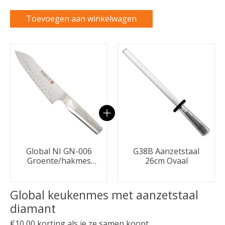
Toevoegen aan winkelwagen
Carrousel van gebundelde producten
Global NI GN-006
G38B Aanzetstaal
Groente/hakmes
26cm Ovaal
kuiltjes 18cm
Global keukenmes met aanzetstaal
diamant
€10,00 korting als je ze samen koopt