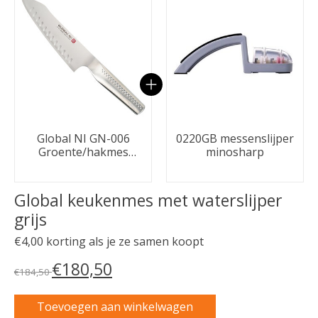
Global NI GN-006
0220GB messenslijper
Groente/hakmes
minosharp
kuiltjes 18cm
Global keukenmes met waterslijper
grijs
€4,00 korting als je ze samen koopt
€180,50
€184,50
Toevoegen aan winkelwagen