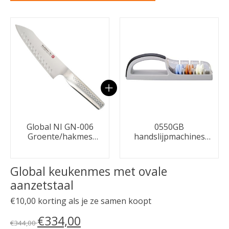
Carrousel van gebundelde producten
Global NI GN-006
0550GB
Groente/hakmes
handslijpmachines
kuiltjes 18cm
Zwart/grijs
Global keukenmes met ovale
aanzetstaal
€10,00 korting als je ze samen koopt
€334,00
€344,00