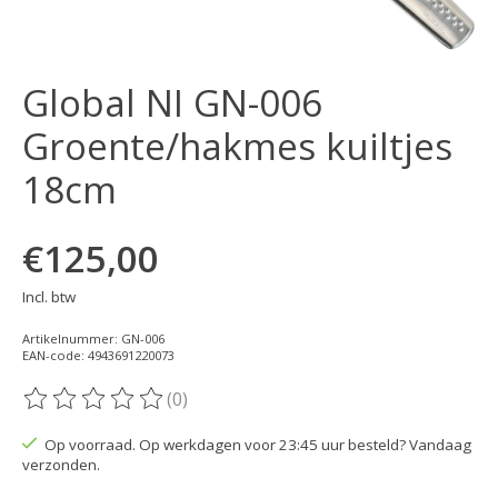
Global NI GN-006
Groente/hakmes kuiltjes
18cm
€125,00
Incl. btw
Artikelnummer: GN-006
EAN-code: 4943691220073
(0)
De beoordeling van dit product is
0
van de 5
Op voorraad. Op werkdagen voor 23:45 uur besteld? Vandaag
verzonden.