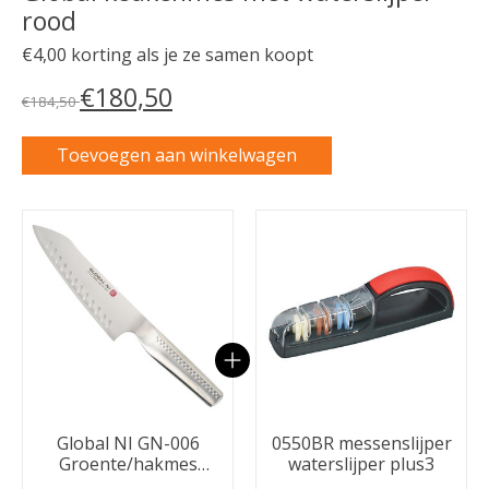
rood
€4,00 korting als je ze samen koopt
€180,50
€184,50
Toevoegen aan winkelwagen
Carrousel van gebundelde producten
Global NI GN-006
0550BR messenslijper
Groente/hakmes
waterslijper plus3
kuiltjes 18cm