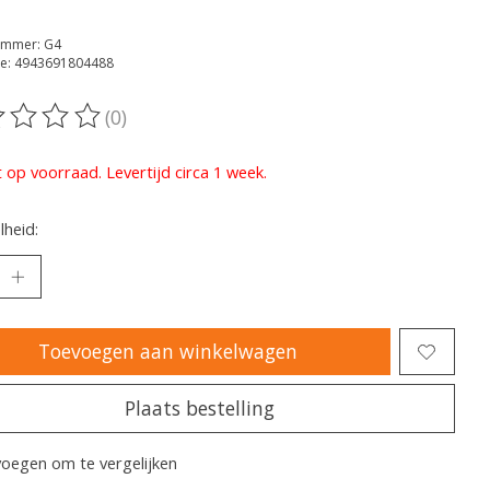
ummer: G4
e: 4943691804488
(0)
oordeling van dit product is
0
van de 5
t op voorraad. Levertijd circa 1 week.
heid:
Toevoegen aan winkelwagen
Plaats bestelling
oegen om te vergelijken