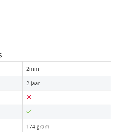
s
2mm
2 jaar
174 gram