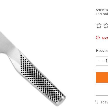
Artikeln
EAN-cod
De be
Nie
Hoeveel
Toev