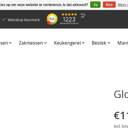
kies op om onze website te verbeteren. Is dat akkoord?
Ja
Nee
Meer 
Webshop keurmerk
sen
Zakmessen
Keukengerei
Bestek
Mani
Gl
€1
Incl. bt