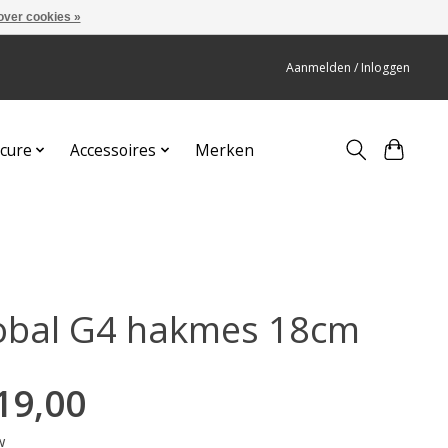
over cookies »
Aanmelden / Inloggen
cure
Accessoires
Merken
obal G4 hakmes 18cm
19,00
w