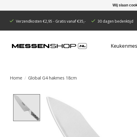
Wij slaan coo
Verzendkosten €2,95 - Gratis vanaf €35,-
30 dagen bedenktijd
Keukenmes
Home
/
Global G4 hakmes 18cm
Product image slideshow Items