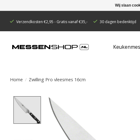
Wij slaan coo
Verzendkosten €2,95 - Gratis vanaf €35,-
30 dagen bedenktijd
Keukenmes
Home
/
Zwilling Pro vleesmes 16cm
Product image slideshow Items