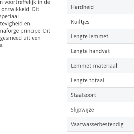
voortreffelijk in de
Hardheid
l ontwikkeld. Dit
speciaal
Kuiltjes
stevigheid en
aforge principe. Dit
Lengte lemmet
 gesmeed uit een
e.
Lengte handvat
Lemmet materiaal
Lengte totaal
Staalsoort
Slijpwijze
Vaatwasserbestendig