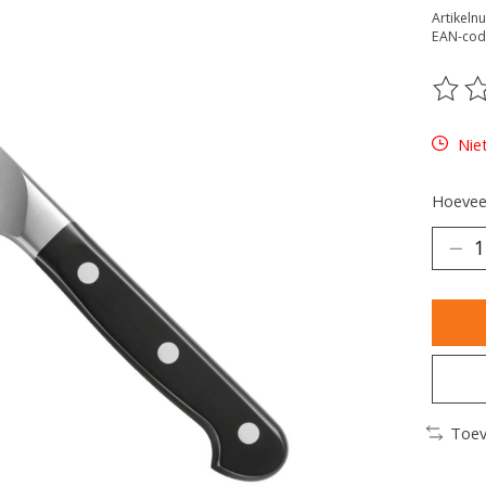
Artikeln
EAN-cod
De be
Nie
Hoeveel
Toev