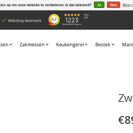
kies op om onze website te verbeteren. Is dat akkoord?
Ja
Nee
Meer 
Webshop keurmerk
sen
Zakmessen
Keukengerei
Bestek
Mani
Zw
€8