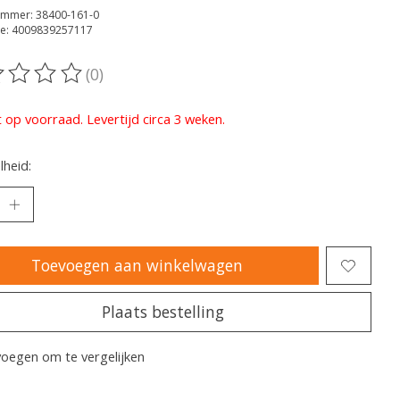
ummer: 38400-161-0
e: 4009839257117
(0)
oordeling van dit product is
0
van de 5
t op voorraad. Levertijd circa 3 weken.
heid:
Toevoegen aan winkelwagen
Plaats bestelling
oegen om te vergelijken