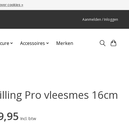
over cookies »
Aanmelden / Inloggen
cure
Accessoires
Merken
illing Pro vleesmes 16cm
9,95
Incl. btw