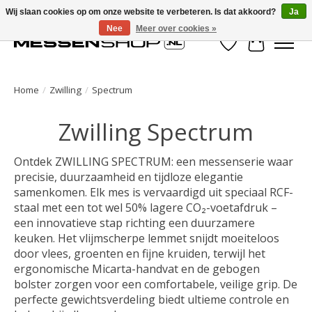
Wij slaan cookies op om onze website te verbeteren. Is dat akkoord?
Ja
Nee
Meer over cookies »
Verlanglijst
Winkelwa
Home
/
Zwilling
/
Spectrum
Zwilling Spectrum
Ontdek ZWILLING SPECTRUM: een messenserie waar
precisie, duurzaamheid en tijdloze elegantie
samenkomen. Elk mes is vervaardigd uit speciaal RCF-
staal met een tot wel 50% lagere CO₂-voetafdruk –
een innovatieve stap richting een duurzamere
keuken. Het vlijmscherpe lemmet snijdt moeiteloos
door vlees, groenten en fijne kruiden, terwijl het
ergonomische Micarta-handvat en de gebogen
bolster zorgen voor een comfortabele, veilige grip. De
perfecte gewichtsverdeling biedt ultieme controle en